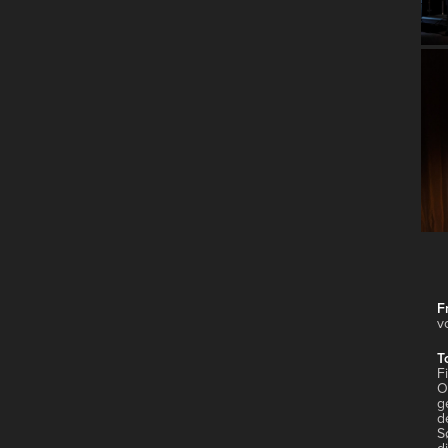
F
v
T
F
O
g
d
S