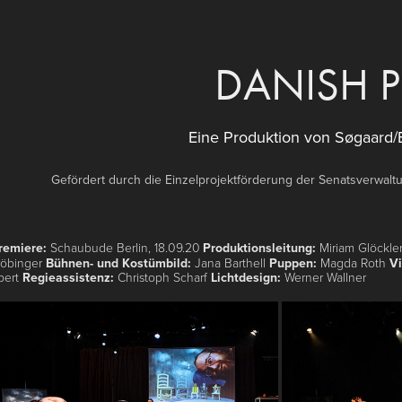
DANISH 
Eine Produktion von Søgaard/B
Gefördert durch die Einzelprojektförderung der Senatsverwaltu
remiere:
Schaubude Berlin, 18.09.20
Produktionsleitung:
Miriam Glöckle
röbinger
Bühnen- und Kostümbild:
Jana Barthell
Puppen:
Magda Roth
Vi
bert
Regieassistenz:
Christoph Scharf
Lichtdesign:
Werner Wallner