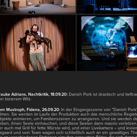
rauke Adrians, Nachtkritik, 18.09.20:
D
an
ish Pork ist drastisch und tieft
on bizarrem Witz.
om Mustroph, Fidena, 26.09.20:
In der Eingangsszene von "Danish Pork" 
ilmen. Sie werden im Laufe der Produktion auch das menschliche Regie
bjekte animieren, um Familienszenen zu arrangieren. Und sie werden
eben, ihnen Seele einhauchen, und diese Seelen dann massiv verletzen.
er auch mal Grill für fette Würste wird, und einer Livekamera – und kreie
øgaard und sein Team wagen sich schließlich auch an ein gewaltiges T