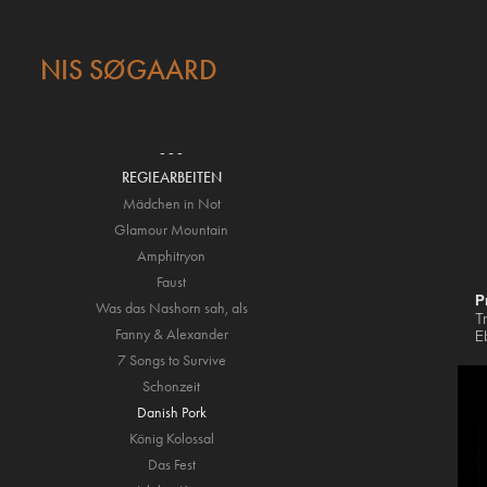
NIS SØGAARD
- - -
REGIEARBEITEN
Mädchen in Not
Glamour Mountain
Amphitryon
Faust
P
Was das Nashorn sah, als
T
Fanny & Alexander
E
7 Songs to Survive
Schonzeit
Danish Pork
König Kolossal
Das Fest