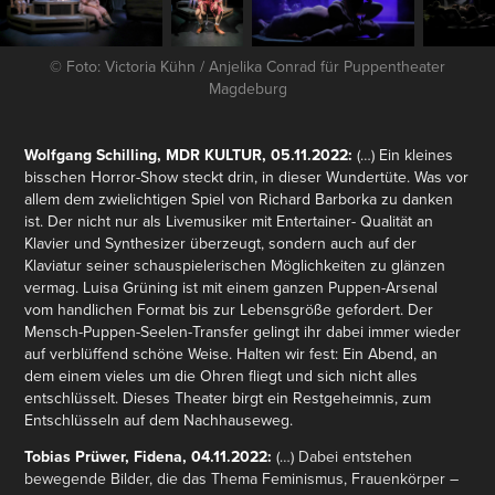
© Foto: Victoria Kühn / Anjelika Conrad für Puppentheater
Magdeburg
Wolfgang Schilling, MDR KULTUR, 05.11.2022:
(…) Ein kleines
bisschen Horror-Show steckt drin, in dieser Wundertüte. Was vor
allem dem zwielichtigen Spiel von Richard Barborka zu danken
ist. Der nicht nur als Livemusiker mit Entertainer- Qualität an
Klavier und Synthesizer überzeugt, sondern auch auf der
Klaviatur seiner schauspielerischen Möglichkeiten zu glänzen
vermag. Luisa Grüning ist mit einem ganzen Puppen-Arsenal
vom handlichen Format bis zur Lebensgröße gefordert. Der
Mensch-Puppen-Seelen-Transfer gelingt ihr dabei immer wieder
auf verblüffend schöne Weise. Halten wir fest: Ein Abend, an
dem einem vieles um die Ohren fliegt und sich nicht alles
entschlüsselt. Dieses Theater birgt ein Restgeheimnis, zum
Entschlüsseln auf dem Nachhauseweg.
Tobias Prüwer, Fidena, 04.11.2022:
(…) Dabei entstehen
bewegende Bilder, die das Thema Feminismus, Frauenkörper –