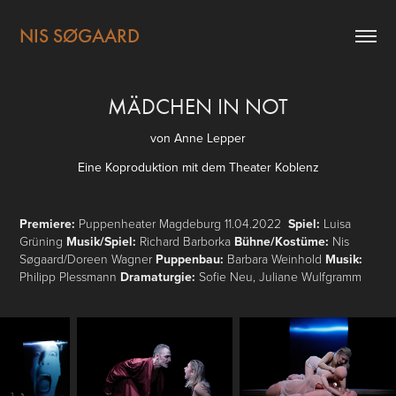
NIS SØGAARD
MÄDCHEN IN NOT
von Anne Lepper
Eine Koproduktion mit dem Theater Koblenz
Premiere:
Puppenheater Magdeburg 11.04.2022
Spiel:
Luisa
Grüning
Musik/Spiel:
Richard Barborka
Bühne/Kostüme:
Nis
Søgaard/Doreen Wagner
Puppenbau:
Barbara Weinhold
Musik:
Philipp Plessmann
Dramaturgie:
Sofie Neu, Juliane Wulfgramm